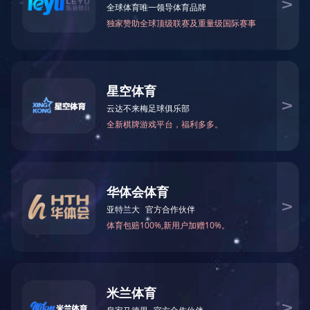
新闻资讯
加入我们

招贤纳士
员工福利
全球产业布局

搜索


产品中心
当前位置：
乐鱼·体育
-
产品介绍
-
光学产业
-
光学部品
车载产品
